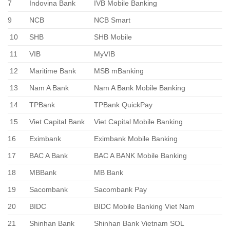
7
Indovina Bank
IVB Mobile Banking
9
NCB
NCB Smart
10
SHB
SHB Mobile
11
VIB
MyVIB
12
Maritime Bank
MSB mBanking
13
Nam A Bank
Nam A Bank Mobile Banking
14
TPBank
TPBank QuickPay
15
Viet Capital Bank
Viet Capital Mobile Banking
16
Eximbank
Eximbank Mobile Banking
17
BAC A Bank
BAC A BANK Mobile Banking
18
MBBank
MB Bank
19
Sacombank
Sacombank Pay
20
BIDC
BIDC Mobile Banking Viet Nam
21
Shinhan Bank
Shinhan Bank Vietnam SOL