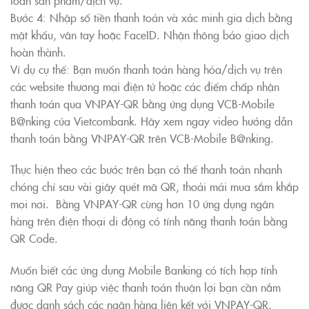
Bước 4: Nhập số tiền thanh toán và xác minh gia dịch bằng
mật khẩu, vân tay hoặc FaceID. Nhận thông báo giao dịch
hoàn thành.
Ví dụ cụ thể: Bạn muốn thanh toán hàng hóa/dịch vụ trên
các website thương mại điện tử hoặc các điểm chấp nhận
thanh toán qua VNPAY-QR bằng ứng dụng VCB-Mobile
B@nking của Vietcombank. Hãy xem ngay video hướng dẫn
thanh toán bằng VNPAY-QR trên VCB-Mobile B@nking.
Thực hiện theo các bước trên bạn có thể thanh toán nhanh
chóng chỉ sau vài giây quét mã QR, thoải mái mua sắm khắp
mọi nơi. Bằng VNPAY-QR cùng hơn 10 ứng dụng ngân
hàng trên điện thoại di động có tính năng thanh toán bằng
QR Code.
Muốn biết các ứng dụng Mobile Banking có tích hợp tính
năng QR Pay giúp việc thanh toán thuận lợi bạn cần nắm
được danh sách các ngân hàng liên kết với VNPAY-QR.