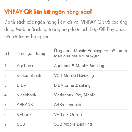
VNPAY-QR liên kết ngân hàng nào?
Danh sách các ngân hàng liên kết với VNPAY-QR và các ứng
dụng Mobile Banking tương ứng được tích hợp QR Pay được
nêu rõ trong bảng sau:
Ứng dụng Mobile Banking có thể thanh
STT
Tên ngân hàng
toán qua mã VNPAY-QR
1
Agribank
Agribank E-Mobile Banking
2
VietcomBank
VCB-Mobile B@nking
3
BIDV
BIDV SmartBanking
4
Vietinbank
Vietinbank iPay Mobile
5
ABBANK
ABBankmobile
6
VPBank
VPBank Online
7
SCB
SCB Mobile Banking