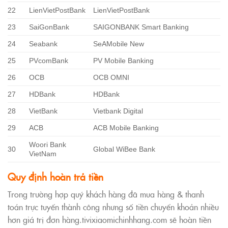
22
LienVietPostBank
LienVietPostBank
23
SaiGonBank
SAIGONBANK Smart Banking
24
Seabank
SeAMobile New
25
PVcomBank
PV Mobile Banking
26
OCB
OCB OMNI
27
HDBank
HDBank
28
VietBank
Vietbank Digital
29
ACB
ACB Mobile Banking
Woori Bank
30
Global WiBee Bank
VietNam
Quy định hoàn trả tiền
Trong trường hợp quý khách hàng đã mua hàng & thanh
toán trực tuyến thành công nhưng số tiền chuyển khoản nhiều
hơn giá trị đơn hàng.tivixiaomichinhhang.com sẽ hoàn tiền