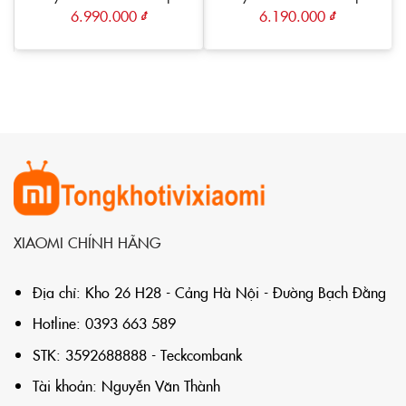
S1 – MJ08
S2 MJ01C
6.990.000
₫
6.190.000
₫
XIAOMI CHÍNH HÃNG
Địa chỉ: Kho 26 H28 - Cảng Hà Nội - Đường Bạch Đằng
Hotline: 0393 663 589
STK: 3592688888 - Teckcombank
Tài khoản: Nguyễn Văn Thành