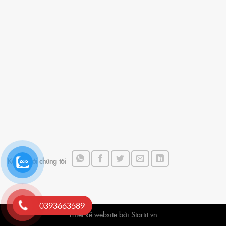
Kết nối với chúng tôi
0393663589
Thiết kế website bởi Startit.vn