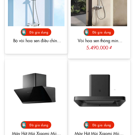
Đồ gia dụng
Đồ gia dụng
Bộ vòi hoa sen điều chỉnh
Vòi hoa sen thông minh
nhiệt độ Xiaomi Mijia S1
Xiaomi Mijia S1 Pro
5.490.000
₫
MJKWLYHS01DB
Đồ gia dụng
Đồ gia dụng
Máy Hút Mùi Xiaomi Mijia
Máy Hút Mùi Xiaomi Mijia