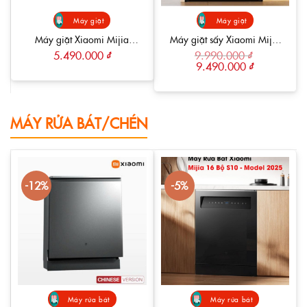
Máy giặt
Máy giặt
Máy giặt Xiaomi Mijia
Máy giặt sấy Xiaomi Mijia
XQG80MJ110 giặt 8Kg
MJ101 – Giặt 12kg sấy 9kg
5.490.000
₫
9.990.000
₫
Giá
Giá
9.490.000
₫
gốc
hiện
là:
tại
9.990.000 ₫.
là:
9.490.000 ₫.
MÁY RỬA BÁT/CHÉN
-12%
-5%
Máy rửa bát
Máy rửa bát