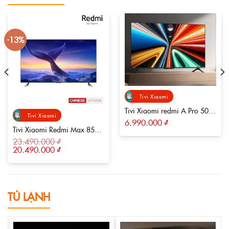
-13%
Tivi Xiaomi
Tivi Xiaomi redmi A Pro 50
Tivi Xiaomi
inch Bản Tiết kiệm điện, Tần
6.990.000
₫
Tivi Xiaomi Redmi Max 85
số 144Hz
Inch 3GB/64GB/144Hz
23.490.000
₫
Giá
Giá
20.490.000
₫
gốc
hiện
là:
tại
23.490.000 ₫.
là:
20.490.000 ₫.
TỦ LẠNH