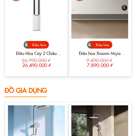
Điều hòa
Điều hòa
Điều Hòa Cây 2 Chiều
Điều hòa Xiaomi Mijia
Xiaomi Mijia Inverter
9000BTU bản quốc tế
26.990.000
₫
9.490.000
₫
Giá
Giá
Giá
Giá
26.490.000
₫
7.890.000
₫
M2A1 3HP 27.000BTU
gốc
hiện
gốc
hiện
là:
tại
là:
tại
26.990.000 ₫.
là:
9.490.000 ₫.
là:
26.490.000 ₫.
7.890.000 ₫.
ĐỒ GIA DỤNG