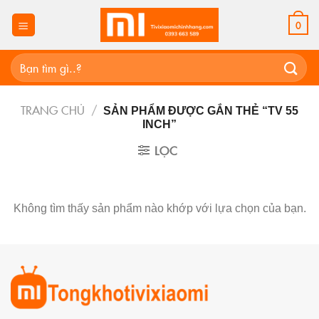
Skip
to
0
content
Tìm
kiếm:
TRANG CHỦ
/
SẢN PHẨM ĐƯỢC GẮN THẺ “TV 55
INCH”
LỌC
Không tìm thấy sản phẩm nào khớp với lựa chọn của bạn.