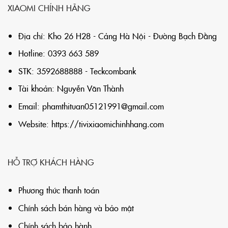
XIAOMI CHÍNH HÃNG
Địa chỉ: Kho 26 H28 - Cảng Hà Nội - Đường Bạch Đằng
Hotline: 0393 663 589
STK: 3592688888 - Teckcombank
Tài khoản: Nguyễn Văn Thành
Email:
phamthituan05121991@gmail.com
Website:
https://tivixiaomichinhhang.com
HỖ TRỢ KHÁCH HÀNG
Phương thức thanh toán
Chính sách bán hàng và bảo mật
Chính sách bảo hành