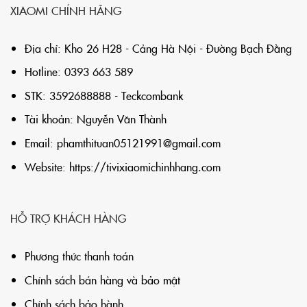
XIAOMI CHÍNH HÃNG
Địa chỉ: Kho 26 H28 - Cảng Hà Nội - Đường Bạch Đằng
Hotline: 0393 663 589
STK: 3592688888 - Teckcombank
Tài khoản: Nguyễn Văn Thành
Email:
phamthituan05121991@gmail.com
Website:
https://tivixiaomichinhhang.com
HỖ TRỢ KHÁCH HÀNG
Phương thức thanh toán
Chính sách bán hàng và bảo mật
Chính sách bảo hành