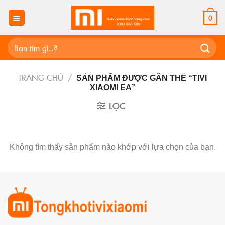
Skip
to
0
content
Tìm
kiếm:
TRANG CHỦ
/
SẢN PHẨM ĐƯỢC GẮN THẺ “TIVI
XIAOMI EA”
LỌC
Không tìm thấy sản phẩm nào khớp với lựa chọn của bạn.