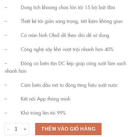
gốc
hiện
– Dung tích khoang chứa lớn tới 15 bộ bát đũa
là:
tại
15.990.000 ₫.
là:
– Thiết kế tối giản sang trọng, tiết kiệm không gian
11.990.000 ₫
– Có màn hình Oled dễ theo dõi dễ sử dụng
– Công nghệ sấy khô vượt trội nhanh hơn 40%
– Động cơ biến tần DC kép giúp công suất làm sạch
nhanh hơn
– Cảm biến dầu mỡ tự động tăng hiệu suất nước
– Kết nối App thông minh
– Khử trùng lên tới 99%
Máy Rửa Bát Xiaomi Mijia S1 15 Bộ (VDW1501M) số lượng
THÊM VÀO GIỎ HÀNG