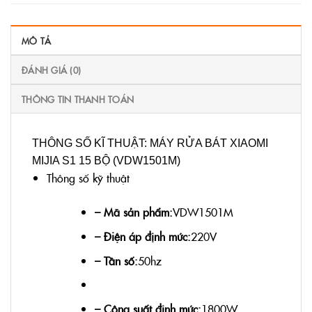
MÔ TẢ
ĐÁNH GIÁ (0)
THÔNG TIN THANH TOÁN
THÔNG SỐ KĨ THUẬT: MÁY RỬA BÁT XIAOMI
MIJIA S1 15 BỘ (VDW1501M)
Thông số kỹ thuật
– Mã sản phẩm:
VDW1501M
– Điện áp định mức:
220V
– Tần số:
50hz
– Công suất định mức:
1800W