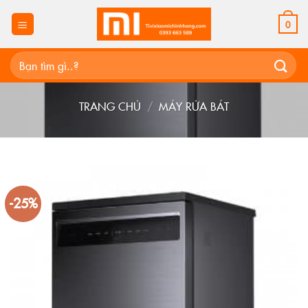
Skip
to
0
content
Tìm
kiếm:
TRANG CHỦ
/
MÁY RỬA BÁT
-25%