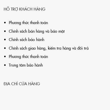
lượng nước quang học và thuật toán
HỖ TRỢ KHÁCH HÀNG
thông minh AI, nó có thể đánh giá mức
độ bẩn trong vòng 10 giây, tự động
Phương thức thanh toán
khớp chương trình rửa tốt nhất, điều
chỉnh thời gian rửa một cách thông
Chính sách bán hàng và bảo mật
minh.
Chính sách bảo hành
Chính sách giao hàng, kiểm tra hàng và đổi trả
Phương thức thanh toán
Trung tâm bảo hành
ĐỊA CHỈ CỬA HÀNG
Trang bị cảm biến ô nhiễm dầu thông
minh trên Máy rửa bát Xiaomi Mijia
1S 15 bộ
Kháng khuẩn dài tới 7 ngày,