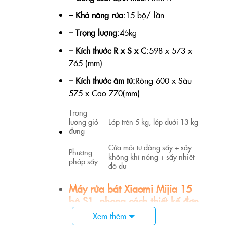
– Khả năng rửa:
15 bộ/ lần
– Trọng lượng:
45kg
– Kích thước R x S x C:
598 x 573 x
765 (mm)
– Kích thước âm tủ:
Rộng 600 x Sâu
575 x Cao 770(mm)
Trọng
lượng giỏ
Lớp trên 5 kg, lớp dưới 13 kg
đưng
Cửa mởi tự động sấy + sấy
Phương
không khí nóng + sấy nhiệt
pháp sấy:
độ dư
Máy rửa bát Xiaomi Mijia 15
bộ S1, phong cách thiết kế đơn
giản cho không gian nhà bếp,
Xem thêm
sử dụng màn hình thông minh