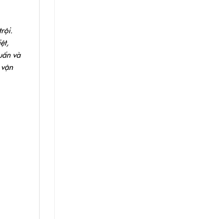
rội.
ệt,
uẩn và
 vận