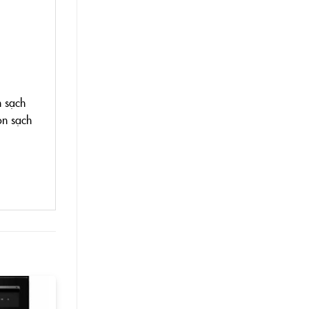
m sạch
ôn sạch