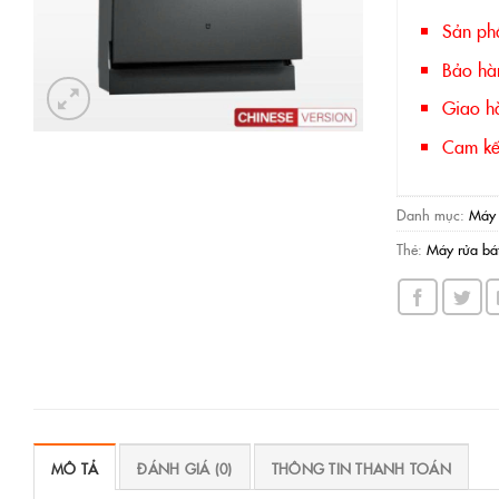
Sản ph
Bảo hà
Giao hà
Cam kết
Danh mục:
Máy 
Thẻ:
Máy rửa bát
MÔ TẢ
ĐÁNH GIÁ (0)
THÔNG TIN THANH TOÁN