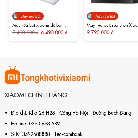
Máy rửa bát
Máy rửa bát
Máy rửa bát xiaomi để bàn
Máy rửa bát, rửa chén Xiao
thông minh Mijia 5 bộ S1
bộ Mijia VDW0801M
Giá
Giá
7.490.000
₫
6.490.000
₫
9.790.000
₫
gốc
hiện
là:
tại
7.490.000 ₫.
là:
6.490.000 ₫.
XIAOMI CHÍNH HÃNG
Địa chỉ: Kho 26 H28 - Cảng Hà Nội - Đường Bạch Đằng
Hotline: 0393 663 589
STK: 3592688888 - Teckcombank