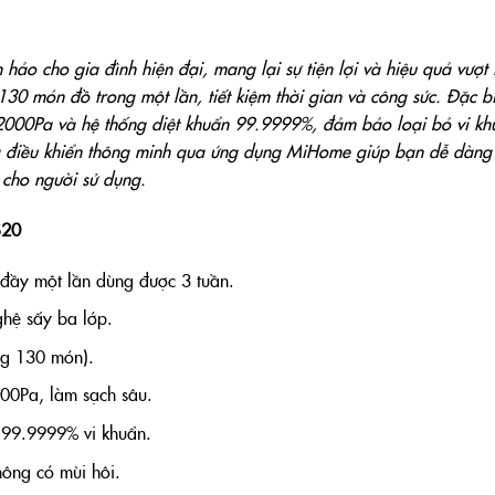
hảo cho gia đình hiện đại, mang lại sự tiện lợi và hiệu quả vượt t
 130 món đồ trong một lần, tiết kiệm thời gian và công sức. Đặc bi
000Pa và hệ thống diệt khuẩn 99.9999%, đảm bảo loại bỏ vi kh
ng điều khiển thông minh qua ứng dụng MiHome giúp bạn dễ dàng
a cho người sử dụng.
S20
 đầy một lần dùng được 3 tuần.
hệ sấy ba lớp.
ảng 130 món).
00Pa, làm sạch sâu.
 99.9999% vi khuẩn.
ông có mùi hôi.