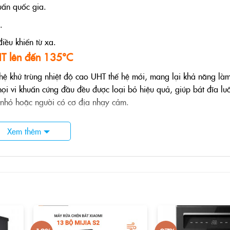
huẩn quốc gia.
.
iều khiển từ xa.
HT lên đến 135°C
ệ khử trùng nhiệt độ cao UHT thế hệ mới, mang lại khả năng là
i vi khuẩn cứng đầu đều được loại bỏ hiệu quả, giúp bát đĩa lu
ẻ nhỏ hoặc người có cơ địa nhạy cảm.
ử dụng nước, không tạo hơi ẩm dư thừa.
Xem thêm
 tỏa đều toàn bộ khoang rửa, sấy khô triệt để.
o tiêu chuẩn vệ sinh cho cả gia đình.