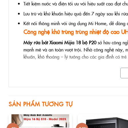
Tiết kiệm nước và điện tối ưu với hiệu suất cao đạt c
Lưu trữ và khử khuẩn hiệu quả đến 7 ngày sau khi rửa
Kết nối thông minh với ứng dụng Mi Home, dễ dàng đ
Công nghệ khử trùng trùng nhiệt độ cao U
Máy rửa bát Xiaomi
M
ijia 18 bộ P20
sở hữu công ngh
mạnh mẽ và an toàn vượt trội. Nhờ công nghệ này, mọ
khuẩn, khô thoáng – lý tưởng cho các gia đình có tr
Nhiệt độ khử trùng lên đến 135°C, không s
Hệ thống khí nóng đối lưu với quạt kép, lan
Khả năng diệt khuẩn đạt 99,9999%, nâng ca
SẢN PHẨM TƯƠNG TỰ
Khử trùng và sấy khô thông minh