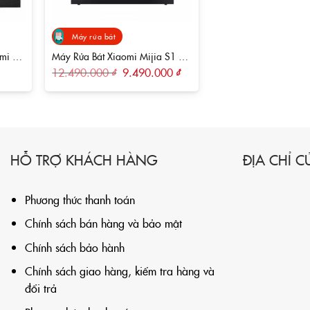
Máy rửa bát
mi 8
Máy Rửa Bát Xiaomi Mijia S1 12
Bộ
Giá
Giá
12.490.000
₫
9.490.000
₫
gốc
hiện
là:
tại
12.490.000 ₫.
là:
9.490.000 ₫.
HỖ TRỢ KHÁCH HÀNG
ĐỊA CHỈ 
Phương thức thanh toán
Chính sách bán hàng và bảo mật
Chính sách bảo hành
Chính sách giao hàng, kiểm tra hàng và
đổi trả