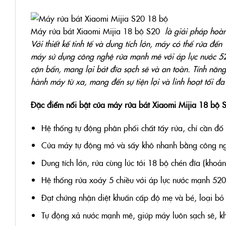
Máy rửa bát Xiaomi Mijia 18 bộ S20
là giải pháp hoàn 
Với thiết kế tinh tế và dung tích lớn, máy có thể rửa đến
máy sử dụng công nghệ rửa mạnh mẽ với áp lực nước 52
cặn bẩn, mang lại bát đĩa sạch sẽ và an toàn. Tính nă
hành máy từ xa, mang đến sự tiện lợi và linh hoạt tối đ
Đặc điểm nổi bật của máy rửa bát Xiaomi Mijia 18 bộ 
Hệ thống tự động phân phối chất tẩy rửa, chỉ cần đổ
Cửa máy tự động mở và sấy khô nhanh bằng công ng
Dung tích lớn, rửa cùng lúc tới 18 bộ chén đĩa (kho
Hệ thống rửa xoáy 5 chiều với áp lực nước mạnh 520
Đạt chứng nhận diệt khuẩn cấp độ mẹ và bé, loại bỏ
Tự động xả nước mạnh mẽ, giúp máy luôn sạch sẽ, kh