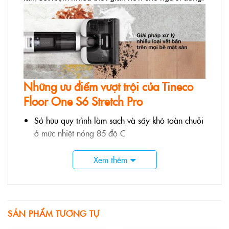
Những ưu điểm vượt trội của
Tineco
Floor One S6 Stretch Pro
Sở hữu quy trình làm sạch và sấy khô toàn chuỗi
ở mức nhiệt nóng 85 độ C
Lực hút của máy lên đến 18.000Pa, loại bỏ hoàn
Xem thêm
toàn các loại bụi bẩn
Tineco Floor One S6 Stretch Pro sử dụng pin
mềm dạng túi, tuổi thọ cao
Dung lượng pin lớn cho thời gian hoạt động lên
SẢN PHẨM TƯƠNG TỰ
đến 40 phút.