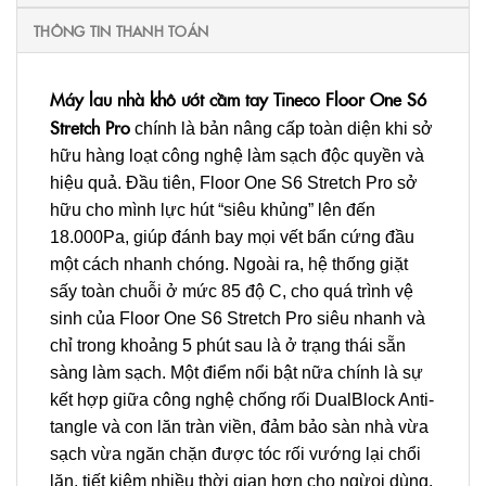
THÔNG TIN THANH TOÁN
Máy lau nhà khô ướt cầm tay Tineco Floor One S6
Stretch Pro
chính là bản nâng cấp toàn diện khi sở
hữu hàng loạt công nghệ làm sạch độc quyền và
hiệu quả. Đầu tiên, Floor One S6 Stretch Pro sở
hữu cho mình lực hút “siêu khủng” lên đến
18.000Pa, giúp đánh bay mọi vết bẩn cứng đầu
một cách nhanh chóng. Ngoài ra, hệ thống giặt
sấy toàn chuỗi ở mức 85 độ C, cho quá trình vệ
sinh của Floor One S6 Stretch Pro siêu nhanh và
chỉ trong khoảng 5 phút sau là ở trạng thái sẵn
sàng làm sạch. Một điểm nổi bật nữa chính là sự
kết hợp giữa công nghệ chống rối DualBlock Anti-
tangle và con lăn tràn viền, đảm bảo sàn nhà vừa
sạch vừa ngăn chặn được tóc rối vướng lại chổi
lăn, tiết kiệm nhiều thời gian hơn cho ngừoi dùng.