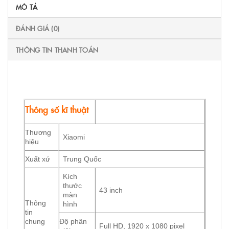
MÔ TẢ
ĐÁNH GIÁ (0)
THÔNG TIN THANH TOÁN
Thông số kĩ thuật
Thương
Xiaomi
hiệu
Xuất xứ
Trung Quốc
Kích
thước
43 inch
màn
Thông
hình
tin
chung
Độ phân
Full HD, 1920 x 1080 pixel