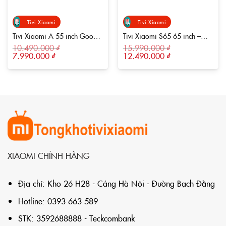
Tivi Xiaomi
Tivi Xiaomi
Tivi Xiaomi A 55 inch Google
Tivi Xiaomi S65 65 inch –
TV 2026 – Bản Quốc Tế
Làm mới 144Hz,
10.490.000
₫
15.990.000
₫
Giá
Giá
Giá
Giá
7.990.000
₫
12.490.000
₫
gốc
hiện
gốc
hiện
là:
tại
là:
tại
10.490.000 ₫.
là:
15.990.000 ₫.
là:
7.990.000 ₫.
12.490.000 ₫.
XIAOMI CHÍNH HÃNG
Địa chỉ: Kho 26 H28 - Cảng Hà Nội - Đường Bạch Đằng
Hotline: 0393 663 589
STK: 3592688888 - Teckcombank