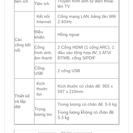
Truyền hình ảnh từ điện thoại
tiện ích
Tiện ích
lên TV
Kết nối
Cổng mạng LAN, băng tần Wifi
Internet
2.4GHz
Điều
Hồng ngoại
khiển
Các
cổng kết
Cổng
2 Cổng HDMI (1 cổng ARC), 1
nối
hình ảnh,
đầu vào tổng hợp AV, 1 ATV/
âm thanh
ĐTMB, cổng S/PDIF
Cổng
2 cổng USB
USB
Kích
Kích thước có chân đế: 955 x
thước
597 x 210mm
tivi
Thiết kế
và lắp
Trọng lượng có chân đế: 5.6 kg
đặt
Trọng
Trọng lượng không có chân đế:
lượng tivi
5.5 kg