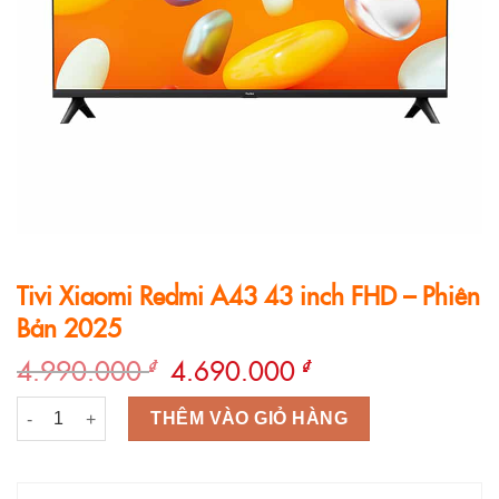
Tivi Xiaomi Redmi A43 43 inch FHD – Phiên
Bản 2025
Giá
Giá
4.990.000
4.690.000
₫
₫
gốc
hiện
Tivi Xiaomi Redmi A43 43 inch FHD – Phiên Bản 2025 số lượng
là:
tại
THÊM VÀO GIỎ HÀNG
4.990.000 ₫.
là:
4.690.000 ₫.