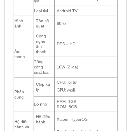
giải
Loại tivi
Android TV
Hình
Tần số
60Hz
ảnh
quét
Công
nghệ
DTS – HD
âm
Âm
thanh
thanh
Tổng
công
16W (2 loa)
suất loa
CPU: lõi tứ
Chip xử
GPU: Mali
lý
Phần
cứng
RAM: 1GB
Bộ nhớ
ROM: 8GB
Hệ điều
Xiaomi HyperOS
Hệ điều
hành
hành và