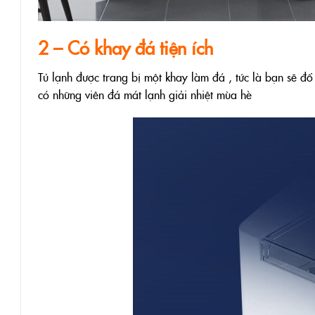
2 – Có khay đá tiện ích
Tủ lạnh được trang bị một khay làm đá , tức là bạn sẽ đ
có những viên đá mát lạnh giải nhiệt mùa hè