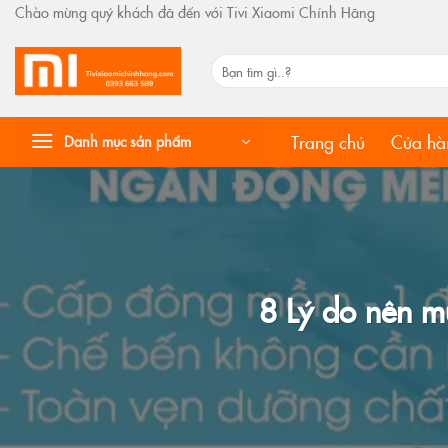
Skip
Chào mừng quý khách đã đến với Tivi Xiaomi Chính Hãng
to
content
Tìm
kiếm:
Trang chủ
Cửa hà
Danh mục sản phẩm
8 Lý do nên m