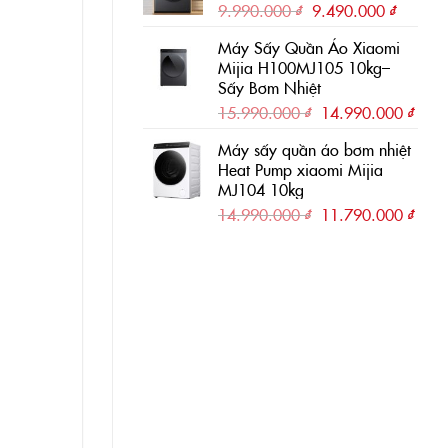
Giá
Giá
9.990.000
₫
9.490.000
₫
gốc
hiện
Máy Sấy Quần Áo Xiaomi
là:
tại
Mijia H100MJ105 10kg–
9.990.000 ₫.
là:
Sấy Bơm Nhiệt
9.490.0
Giá
Giá
15.990.000
₫
14.990.000
₫
gốc
hiện
Máy sấy quần áo bơm nhiệt
là:
tại
Heat Pump xiaomi Mijia
15.990.000 ₫.
là:
MJ104 10kg
14.9
Giá
Giá
14.990.000
₫
11.790.000
₫
gốc
hiện
là:
tại
14.990.000 ₫.
là:
11.7