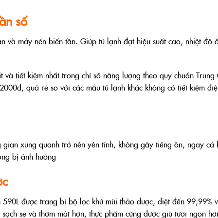
ần số
 và máy nén biến tần. Giúp tủ lạnh đạt hiệu suất cao, nhiệt độ 
t và tiết kiệm nhất trong chỉ số năng lượng theo quy chuẩn Trung
2000đ, quá rẻ so với các mẫu tủ lạnh khác không có tiết kiệm điệ
g gian xung quanh trở nên yên tĩnh, không gây tiếng ồn, ngay cả 
ông bị ảnh hưởng
ợc
 590L được trang bị bộ lọc khử mùi thảo dược, diệt đến 99,99% v
 sạch sẽ và thơm mát hơn, thực phẩm cũng được giữ tươi ngon hơ