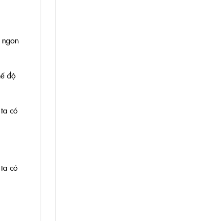
i ngon
hế độ
 ta có
 ta có