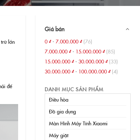
Giá bán
0
₫
-
7.000.000
₫
(76)
trữ lớn
7.000.000
₫
-
15.000.000
₫
(85)
15.000.000
₫
-
30.000.000
₫
(33)
30.000.000
₫
-
100.000.000
₫
(4)
mái để
DANH MỤC SẢN PHẨM
Điều hòa
Đồ gia dụng
Màn Hình Máy Tính Xiaomi
Máy giặt