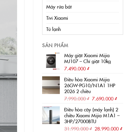
Máy rửa bát
Tivi Xiaomi
Tủ lạnh
SẢN PHẨM
Máy giặt Xiaomi Mijia
MJ107 – Chỉ giặt 10kg
7.490.000
₫
Điều hòa Xiaomi Mijia
26GW-PG10/N1A1 1HP
2026 2 chiều
Giá
Giá
7.990.000
₫
7.690.000
₫
gốc
hiện
Điều hòa cây (máy lạnh) 2
là:
tại
chiều Xiaomi Mijia M1A1 –
7.990.000 ₫.
là:
3HP/27000BTU
7.690.0
Giá
Giá
31.990.000
₫
28.990.000
₫