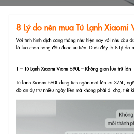
8 Lý do nên mua Tủ Lạnh Xiaomi V
Với tình hình dịch căng thẳng như hiện nay với nhu cầu dữ
là lựa chọn hàng đầu được ưu tiên. Dưới đây là 8 Lý do 
1 – Tủ Lạnh Xiaomi Viomi 590L – Không gian lưu trữ lớn
Tủ lạnh Xiaomi 590L dung tích ngăn mát lên tới 375L, ngă
đồ ăn dự trữ nhiều ngày liền mà không phải đi chợ, tiết k