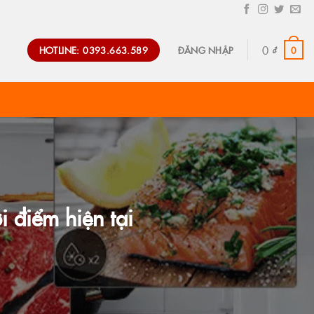
0
₫
HOTLINE: 0393.663.589
0
ĐĂNG NHẬP
 điểm hiện tại