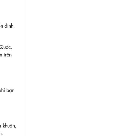
ổn định
 Quốc.
n trên
khi bạn
i khuẩn,
n.