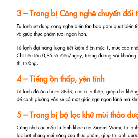
3 – Trang bị Công nghệ chuyển đổi t
Tủ lạnh sử dụng công nghệ biến tần bao gồm quạt biến tần
và giúp thực phẩm tươi ngon hơn.
Tủ lạnh đạt năng lượng tiết kiệm điện mức 1, mức cao nhấ
Chỉ tiêu tốn 0,95 số điện/ngày, tương đương với khoảng 
thị trường.
4 – Tiếng ồn thấp, yên tĩnh
Tủ lạnh độ ồn chỉ có 38dB, cực kì là thấp, giúp cho khôn
để cạnh giường vẫn sẽ có một giấc ngủ ngon lành mà kh
5 – Trang bị bộ lọc khử mùi thảo dư
Cũng như các mẫu tủ lạnh khác của Xiaomi Viomi, tủ lạnh
lọc bớt những mùi nặng của thực phẩm, giúp tủ lạnh được