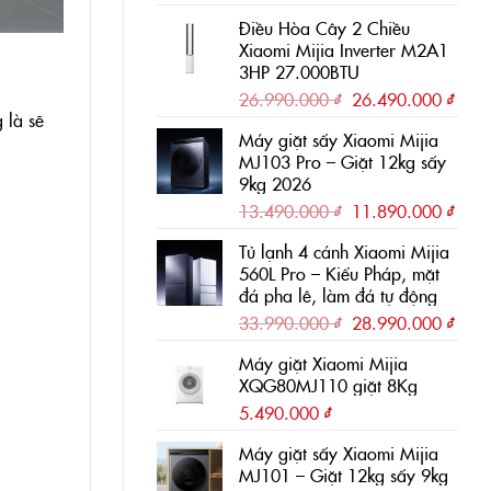
gốc
hiện
Điều Hòa Cây 2 Chiều
là:
tại
Xiaomi Mijia Inverter M2A1
31.990.000 ₫.
là:
3HP 27.000BTU
28.9
Giá
Giá
26.990.000
₫
26.490.000
₫
 là sẽ
gốc
hiện
Máy giặt sấy Xiaomi Mijia
là:
tại
MJ103 Pro – Giặt 12kg sấy
26.990.000 ₫.
là:
9kg 2026
26.4
Giá
Giá
13.490.000
₫
11.890.000
₫
gốc
hiện
Tủ lạnh 4 cánh Xiaomi Mijia
là:
tại
560L Pro – Kiểu Pháp, mặt
13.490.000 ₫.
là:
đá pha lê, làm đá tự động
11.8
Giá
Giá
33.990.000
₫
28.990.000
₫
gốc
hiện
Máy giặt Xiaomi Mijia
là:
tại
XQG80MJ110 giặt 8Kg
33.990.000 ₫.
là:
5.490.000
₫
28.9
Máy giặt sấy Xiaomi Mijia
MJ101 – Giặt 12kg sấy 9kg