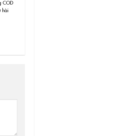
àng COD
 hài