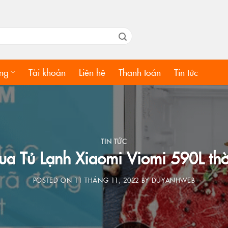
ng
Tài khoản
Liên hệ
Thanh toán
Tin tức
TIN TỨC
ua Tủ Lạnh Xiaomi Viomi 590L thời
POSTED ON
11 THÁNG 11, 2022
BY
DUYANHWEB