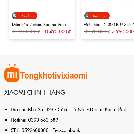
Điều hòa
Điều hòa
Điều hòa 2 chiều Xiaomi Vino
Điều hòa 12.000 BTU 2 chiều
inverter 18000 BTU 2HP KFR-
Xiaomi Mijia 1.5HP KFR-
Giá
Giá
Giá
11.980.000
₫
10.490.000
₫
8.990.000
₫
7.990.00
gốc
hiện
gốc
50GW/V31AA1-N2
35GW/N1A1
là:
tại
là:
11.980.000 ₫.
là:
8.990.000 ₫
10.490.000 ₫.
XIAOMI CHÍNH HÃNG
Địa chỉ: Kho 26 H28 - Cảng Hà Nội - Đường Bạch Đằng
Hotline: 0393 663 589
STK: 3592688888 - Teckcombank