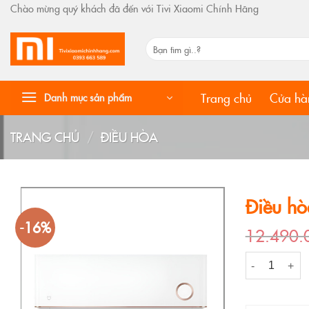
Skip
Chào mừng quý khách đã đến với Tivi Xiaomi Chính Hãng
to
content
Tìm
kiếm:
Trang chủ
Cửa hà
Danh mục sản phẩm
TRANG CHỦ
/
ĐIỀU HÒA
Điều h
-16%
12.490
Điều hòa xia