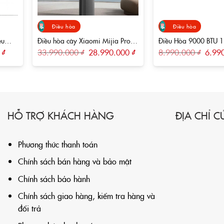
Điều hòa
Điều hòa
Điều hòa cây Xiaomi Mijia Pro
Điều Hòa 9000 BTU 1
KFR-72LW-NA11/M1A1 3HP
Xiaomi Mijia 1HP KF
Giá
Giá
Giá
Giá
0
₫
33.990.000
₫
28.990.000
₫
8.990.000
₫
6.99
hiện
gốc
hiện
gốc
26GW/C2A5
tại
là:
tại
là:
.
là:
33.990.000 ₫.
là:
8.990.
7.990.000 ₫.
28.990.000 ₫.
HỖ TRỢ KHÁCH HÀNG
ĐỊA CHỈ 
Phương thức thanh toán
Chính sách bán hàng và bảo mật
Chính sách bảo hành
Chính sách giao hàng, kiểm tra hàng và
đổi trả