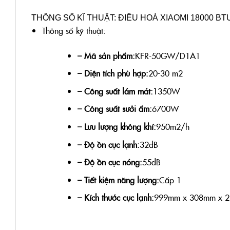
THÔNG SỐ KĨ THUẬT: ĐIỀU HOÀ XIAOMI 18000 BT
Thông số kỹ thuật:
– Mã sản phẩm:
KFR-50GW/D1A1
– Diện tích phù hợp:
20-30 m2
– Công suất lám mát:
1350W
– Công suất sưởi ẩm:
6700W
– Lưu lượng không khí:
950m2/h
– Độ ồn cục lạnh:
32dB
– Độ ồn cục nóng:
55dB
– Tiết kiệm năng lượng:
Cấp 1
– Kích thước cục lạnh:
999mm x 308mm x 