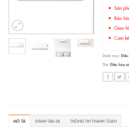
Sản ph
Bảo hà
Giao hà
Cam kết
Danh mục:
Điều
Thẻ:
Điều hòa 
MÔ TẢ
ĐÁNH GIÁ (0)
THÔNG TIN THANH TOÁN