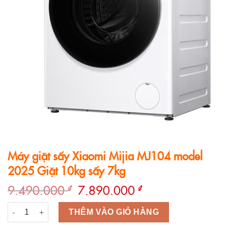
Máy giặt sấy Xiaomi Mijia MJ104 model
2025 Giặt 10kg sấy 7kg
Giá
Giá
9.490.000
7.890.000
₫
₫
gốc
hiện
Máy giặt sấy Xiaomi Mijia MJ104 model 2025 Giặt 10kg sấy 7kg
là:
tại
THÊM VÀO GIỎ HÀNG
9.490.000 ₫.
là: