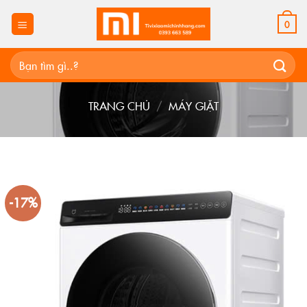
Skip
to
0
content
Tìm
kiếm:
TRANG CHỦ
/
MÁY GIẶT
-17%