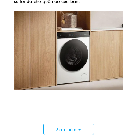
sẽ tối đa cho quần áo của bạn.
Ưu điểm của máy giặt sấy Xiaomi Mijia
Xem thêm
MJ104