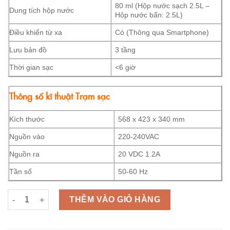
80 ml (Hộp nước sạch 2.5L –
Dung tích hộp nước
Hộp nước bẩn: 2.5L)
Điều khiển từ xa
Có (Thông qua Smartphone)
Lưu bản đồ
3 tầng
Thời gian sạc
<6 giờ
Thông số kĩ thuật Trạm sạc
Kích thước
568 x 423 x 340 mm
Nguồn vào
220-240VAC
Nguồn ra
20 VDC 1.2A
Tần số
50-60 Hz
Robot hút bụi dreame L10 số lượng
THÊM VÀO GIỎ HÀNG