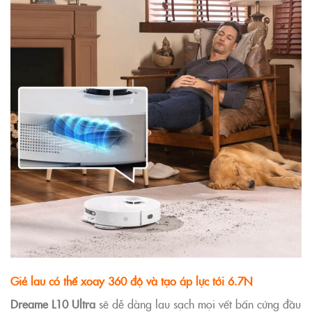
Giẻ lau có thể xoay 360 độ và tạo áp lực tới 6.7N
Dreame L10 Ultra
sẽ dễ dàng lau sạch mọi vết bẩn cứng đầu