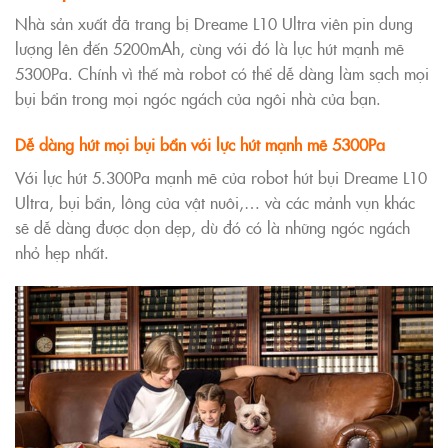
Nhà sản xuất đã trang bị Dreame L10 Ultra viên pin dung
lượng lên đến 5200mAh, cùng với đó là lực hút mạnh mẽ
5300Pa. Chính vì thế mà robot có thể dễ dàng làm sạch mọi
bụi bẩn trong mọi ngóc ngách của ngôi nhà của bạn.
Dễ dàng hút mọi bụi bẩn với lực hút mạnh mẽ 5300Pa
Với lực hút
5.300Pa
mạnh mẽ của robot hút bụi Dreame L10
Ultra, bụi bẩn, lông của vật nuôi,… và các mảnh vụn khác
sẽ dễ dàng được dọn dẹp, dù đó có là những ngóc ngách
nhỏ hẹp nhất.