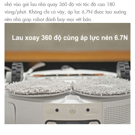
nhờ vào giẻ lau nhà quay 360 độ với tốc độ cao 180
vòng/phút. Không chỉ có vậy, áp lực 6.7N được tạo xuống
nền nhà giúp robot đánh bay mọi vết bẩn.