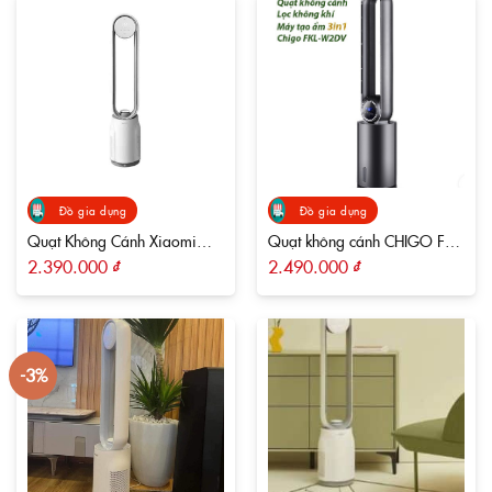
Đồ gia dụng
Đồ gia dụng
Quạt Không Cánh Xiaomi
Quạt không cánh CHIGO FKL-
Keheal A2
W2DV
2.390.000
₫
2.490.000
₫
-3%