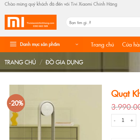
Skip
Chào mừng quý khách đã đến với Tivi Xiaomi Chính Hãng
to
content
Tìm
kiếm:
Trang chủ
Cửa hà
Danh mục sản phẩm
TRANG CHỦ
/
ĐỒ GIA DỤNG
Quạt K
-20%
3.990.
Quạt Không C