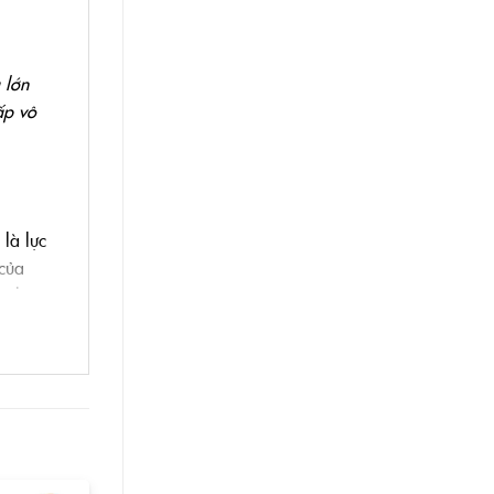
 lớn
ấp vô
là lực
 của
c hút
bot hút
ó khe hở
eame