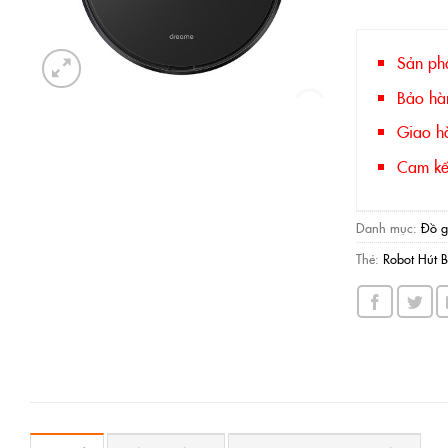
Sản ph
Bảo hà
Giao hà
Cam kết
Danh mục:
Đồ g
Thẻ:
Robot Hút 