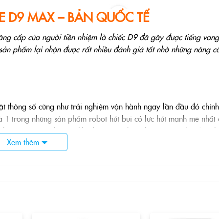
E D9 MAX – BẢN QUỐC TẾ
g cấp của người tiền nhiệm là chiếc D9 đã gây được tiếng vang
 sản phẩm lại nhận được rất nhiều đánh giá tốt nhờ những nâng c
ặt thông số cũng như trải nghiệm vận hành ngay lần đầu đó chính 
 1 trong những sản phẩm robot hút bụi có lực hút mạnh mẽ nhất
 bụi nói riêng. Thực tế, khi được
cô
ng bố, nhiều người cho rằng lự
Xem thêm
là bạn đã có thể hút tốt bụi bẩn và 3000 pa đã là thoải mái để ro
ng điều kiện sử dụng lý tường. Thực tế, việc vệ sinh các mặt sàn c
 rất nhiều. Chính vì vậy, việc nâng cấp sức mạnh của Xiaomi Dr
út vô cùng đáng giá và thiết thực