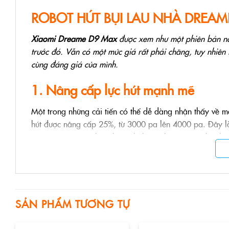
ROBOT HÚT BỤI LAU NHÀ DREAM
Xiaomi Dreame D9 Max
được xem như một phiên bản nân
trước đó. Vẫn có một mức giá rất phải chăng, tuy nhiên
cùng đáng giá của mình.
1. Nâng cấp lực hút mạnh mẽ
Một trong những cải tiến có thể dễ dàng nhận thấy về m
hút được nâng cấp 25%, từ 3000 pa lên 4000 pa. Đây là
Dreame nói riêng hay thậm chí là cả thị trường robot hút
lên tới 4000pa là một sự thừa thãi bởi chỉ với 1500 pa 
sạch các những viên bi kim loại. Tuy nhiên, đó chỉ là tro
như mặt sàn gỗ hoặc mặt thảm yêu cầu lực hút mạnh hơn
D9 Max là vô cùng cần thiết.
SẢN PHẨM TƯƠNG TỰ
Nâng cấp lực h