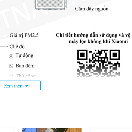
Xem thêm
n bản nâng cấp của Mi Air Purifier 4 với màn hình LED trực quan 
 hơn.