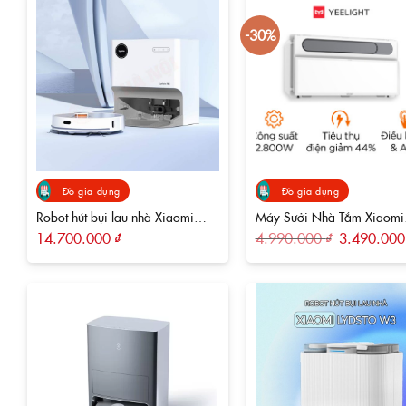
-30%
Đồ gia dụng
Đồ gia dụng
Robot hút bụi lau nhà Xiaomi
Máy Sưởi Nhà Tắm Xiaomi
Lydsto W2 – Tự động giặt, sấy
Yeelight Pro S20 YLYYB-00
Giá
14.700.000
₫
4.990.000
₫
3.490.00
gốc
khăn, tự động đổ rác
đặc biệt
là:
4.990.000 ₫