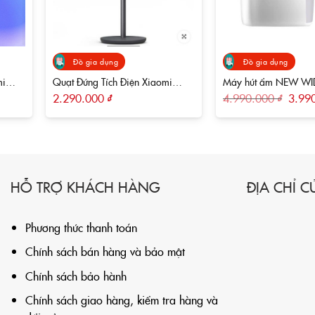
Đồ gia dụng
Đồ gia dụng
 vẫn là dạng hình hộp chữ nhật đứng với các góc được xử lý bằng
mi
Quạt Đứng Tích Điện Xiaomi
Máy hút ẩm N
ấy,
Smartmi Gen 3 Max
Giá
2.290.000
₫
4.990.000
₫
3.99
gốc
là:
4.990.
HỖ TRỢ KHÁCH HÀNG
ĐỊA CHỈ 
Phương thức thanh toán
Chính sách bán hàng và bảo mật
Chính sách bảo hành
Chính sách giao hàng, kiểm tra hàng và