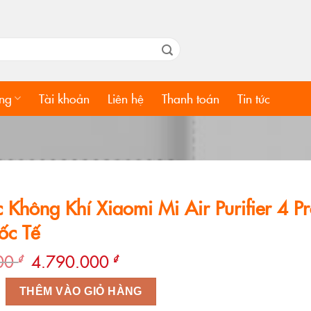
ng
Tài khoản
Liên hệ
Thanh toán
Tin tức
 Không Khí Xiaomi Mi Air Purifier 4 Pr
ốc Tế
Giá
Giá
000
4.790.000
₫
₫
gốc
hiện
 Khí Xiaomi Mi Air Purifier 4 Pro – Bản Quốc Tế số lượng
là:
tại
THÊM VÀO GIỎ HÀNG
5.990.000 ₫.
là: