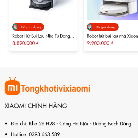
Đồ gia dụng
Đồ gia dụng
Mi Air Purifier 4 Pro
vẫn được giữ lại thiết kế đơn giản,
Robot Hút Bụi Lau Nhà Tự Động
Robot hút bụi lau nhà Xiao
nghệ CNC hiện đại, tinh tế, tạo nên tính thẩm mỹ cao.
Giặt Giẻ Ecovacs Deebot X1
Lydsto W3 – Tự động giặt, s
8.890.000
₫
9.900.000
₫
OMNI
đổ rác
XIAOMI CHÍNH HÃNG
Địa chỉ: Kho 26 H28 - Cảng Hà Nội - Đường Bạch Đằng
Hotline: 0393 663 589