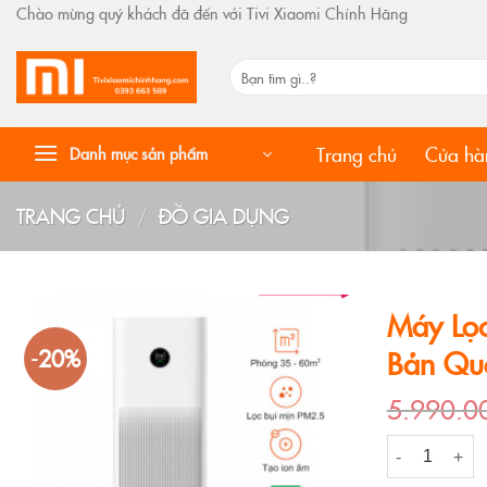
Skip
Chào mừng quý khách đã đến với Tivi Xiaomi Chính Hãng
to
content
Tìm
kiếm:
Trang chủ
Cửa hà
Danh mục sản phẩm
TRANG CHỦ
/
ĐỒ GIA DỤNG
Máy Lọc
-20%
Bản Qu
5.990.
Máy Lọc Không