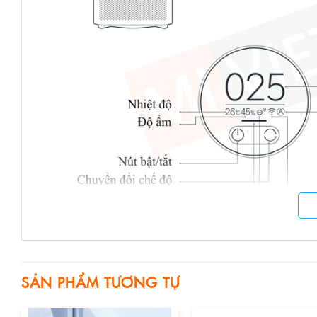
Máy Lọc Không Khí Xiaomi Mi Air Purifier 4 Pro
là phiê
SẢN PHẨM TƯƠNG TỰ
mới cùng cảm biến Laser chính xác hơn và công suất lớn